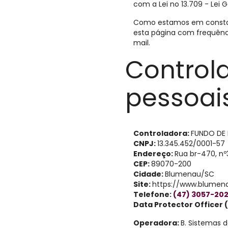
com a Lei no 13.709 - Lei 
Como estamos em constante
esta página com frequênc
mail.
Control
pessoai
Controladora:
FUNDO DE
CNPJ:
13.345.452/0001-57
Endereço:
Rua br-470, nº3
CEP:
89070-200
Cidade:
Blumenau/SC
Site:
https://www.blumen
Telefone:
(47) 3057-20
Data Protector Officer 
Operadora:
B. Sistemas 