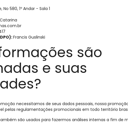
 No 580, 1º Andar - Sala 1
Catarina
mas.com.br
417
(DPO):
Francis Guslinski
nformações são
adas e suas
dades?
romoção necessitamos de seus dados pessoais, nossa promoçã
el pelas regulamentações promocionais em todo território brasil
ambém são usados para fazermos análises internas a fim de me