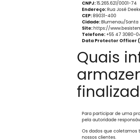
CNPJ:
15.265.621/0001-74
Endereço:
Rua José Deeke,
CEP:
89031-400
Cidade:
Blumenau/Santa 
Site:
https://www.besiste
Telefone:
+55 47 3080-0
Data Protector Officer 
Quais i
armazen
finaliza
Para participar de uma p
pela autoridade responsáv
Os dados que coletamos t
nossos clientes.